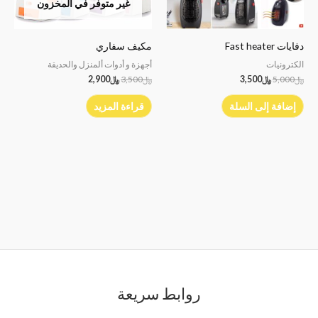
غير متوفر في المخزون
دفايات Fast heater
مكيف سفاري
الكترونيات
أجهزة و أدوات ألمنزل والحديقة
﷼
5,000
﷼
3,500
﷼
3,500
﷼
2,900
إضافة إلى السلة
قراءة المزيد
روابط سريعة