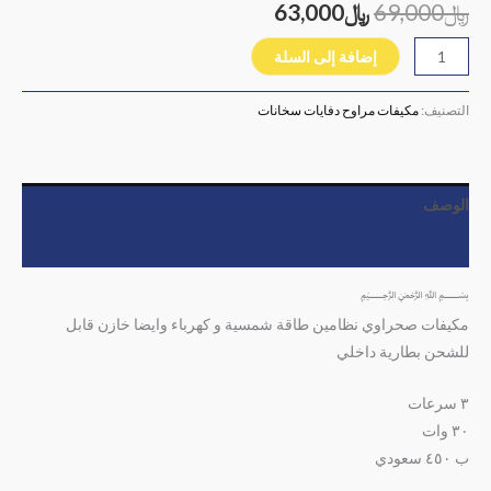
﷼
69,000
﷼
63,000
إضافة إلى السلة
التصنيف:
مكيفات مراوح دفايات سخانات
الوصف
مراجعات (0)
﷽
مكيفات صحراوي نظامين طاقة شمسية و كهرباء وايضا خازن قابل
للشحن بطارية داخلي
٣ سرعات
٣٠ وات
ب ٤٥٠ سعودي