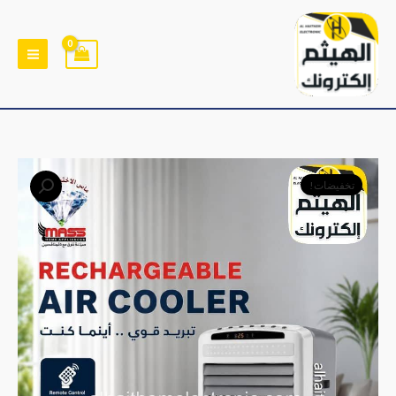
خطي
لى
لمحتوى
كمية
السعر
السعر
تخفيضات!
مكيفات
الأصلي
الحالي
MASS
نظامين
هو:
هو:
طاقة
﷼69,000.
﷼63,000.
شمسية
و
كهرباء
وايضا
خازن
قابل