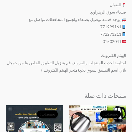
العنوان
صنعاء سوق الزهراوي
يوجد خدمه توصيل بصنعاء ولجميع المحافظات تواصل مع
771999161
772271211
01502041
الهيثم الكترونك
لمتابعة احدث المنتجات والعروض قم بتنزيل التطبيق الخاص بنا من جوجل
بلاي اسم التطبيق بسوق بلاي(متجر الهيثم الكترونك )
منتجات ذات صلة
السعر
السعر
السعر
السعر
الأصلي
الحالي
الأصلي
الحالي
تخفيضات!
تخفيضات!
تخفيضات!
تخفيضات!
هو:
هو:
هو:
هو:
﷼6,000.
﷼4,000.
﷼9,000.
﷼6,500.