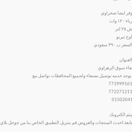
فر ايضا صحراوي
 ١٢٠ وات
٢ لتر
وح تيربو
عر ب ٣٩٠ سعودي
لعنوان
اء سوق الزهراوي
يوجد خدمه توصيل بصنعاء ولجميع المحافظات تواصل مع
يثم الكترونك
ابعة احدث المنتجات والعروض قم بتنزيل التطبيق الخاص بنا من جوجل بلاي 