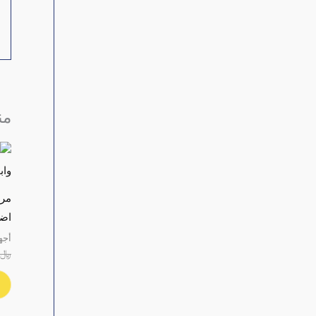
من
اضاء
أجه
﷼