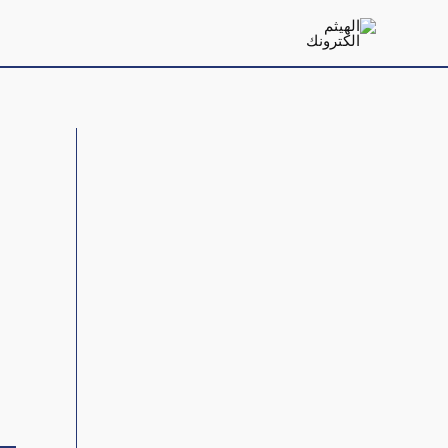
خطي
لى
لمحتوى