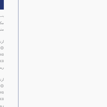
ال
﷽
مكي
متو
ارت
🟡الس
٨٥ وات
٤٥ لتر
ريم
ارت
🟡الس
٧٥ وات
٤٥ لتر
ريم