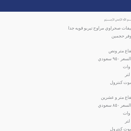
وصف
مراجعات (0)
فات صحراوي مراوح تيربو قويه جدا
فر حجمين
فاع متر ونص
عر ٩٥٠ سعودي
وت كنترول
فاع متر و عشرين
عر ٨٥٠ سعودي
وت كنترول