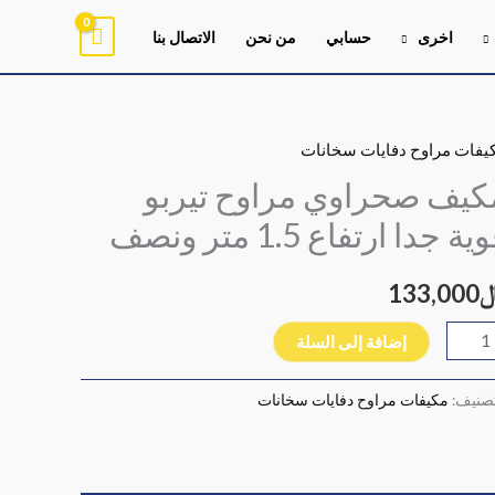
اخرى
حسابي
من نحن
الاتصال بنا
يفات مراوح دفايات سخانات
ية
يف
كيف صحراوي مراوح تيربو
راوي
ية جدا ارتفاع 1.5 متر ونصف
اوح
بو
133,000
ية
ا
إضافة إلى السلة
تفاع
1
تصنيف:
مكيفات مراوح دفايات سخانات
ر
صف