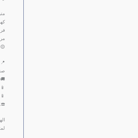
متو
كهرباء
فرش ٥
مرا
🟡الس
📍ا
صنع
🚚 
📱771999161
📱772271211
☎️01502041
اله
لمت