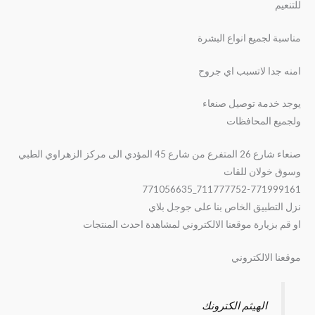
للتنعيم
مناسبة لجميع انواع البشرة
امنه جدا لاتسبب اي جروح
يوجد خدمة توصيل صنعاء
ولجميع المحافظات
صنعاء شارع 26 المتفرع من شارع 45 المؤدي الى مركز الزهراوي الطبي
وسوق خولان للقات
711777752-771999161_771056635
نزل التطبيق الخاص بنا على جوجل بلاي
او قم بزيارة موقعنا الالكتروني لمشاهدة احدث المنتجات
موقعنا الالكتروني
الهيثم الكترونك