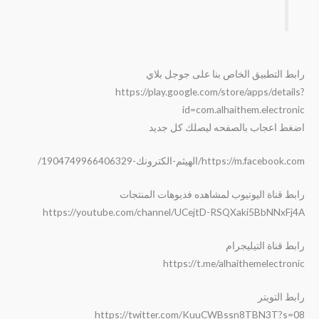
رابط التطبيق الخاص بنا على جوجل بلاي
https://play.google.com/store/apps/details?
id=com.alhaithem.electronic
اضغط اعجاب بالصفحه ليصلك كل جديد
https://m.facebook.com/الهيثم-الكترونك-1904749966406329/
رابط قناة اليوتيوب لمشاهده فديوهات المنتجات
https://youtube.com/channel/UCejtD-RSQXaki5BbNNxFj4A
رابط قناة التيليجرام
https://t.me/alhaithemelectronic
رابط التويتر
https://twitter.com/KuuCWBssn8TBN3T?s=08