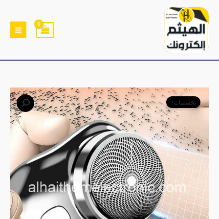
خطي
لى
لمحتوى
كمية
السعر
السعر
تخفيضات!
مكينة
الأصلي
الحالي
حلاقة
و
هو:
هو:
تنعيم
﷼4,500.
﷼3,700.
الاصلي
ضد
الماء
قابلة
للشحن