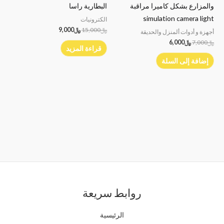
والمزارع بشكل كاميرا مراقبة
البطارية راسا
simulation camera light
الكترونيات
﷼
15,000
﷼
9,000
أجهزة و أدوات ألمنزل والحديقة
﷼
7,000
﷼
6,000
قراءة المزيد
إضافة إلى السلة
روابط سريعة
الرئيسية