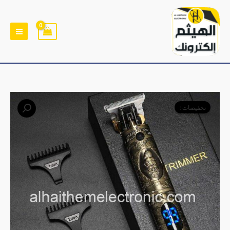
خطي
لى
لمحتوى
كمية
السعر
السعر
تخفيضات!
مكينة
الأصلي
الحالي
حلاقة
VGR
هو:
هو:
قابلة
﷼9,500.
﷼8,000.
للشحن
الاصلي
ابو
شاشة
لعرض
نسبة