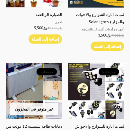
لمبات انارة الشوارع والاحوات
الصبارة الراقصة
والمزارع Solar lights
اخرى
﷼
12,000
﷼
5,500
أجهزة و أدوات ألمنزل والحديقة
﷼
7,000
﷼
3,500
إضافة إلى السلة
إضافة إلى السلة
السعر
السعر
السعر
السعر
الأصلي
الحالي
الأصلي
الحالي
تخفيضات!
تخفيضات!
تخفيضات!
تخفيضات!
هو:
هو:
هو:
هو:
﷼7,000.
﷼6,000.
﷼15,000.
﷼9,000.
غير متوفر في المخزون
لمبات انارة للشوارع والاحواش
دفايات طاقة شمسية 12 فولت من