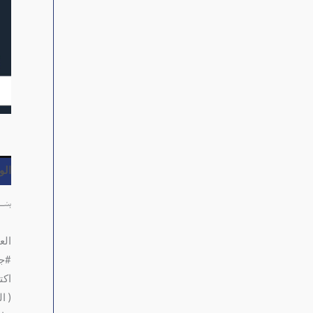
ال
﷽
الع
#جه
اكت
( الوايفاي ) 2×1