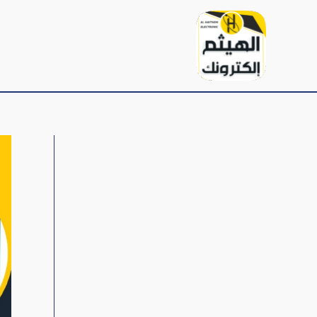
خطي
لى
لمحتوى