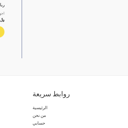
ربا
اجه
﷼
روابط سريعة
الرئيسية
من نحن
حسابي