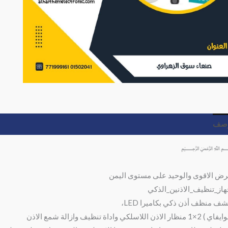
وصف
مراجعات (0)
رض الاقوى والوحيد على مستوى اليمن
از_تنظيف_الاذنين_الذكي
شف منظف أذن ذكي بكاميرا LED،
 منظار الاذن اللاسلكي واداة تنظيف وازالة شمع الاذن