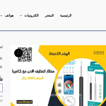
الرئيسية
المتجر
الكترونيات
هواتف
اج
كم
من
م
لت
م
ال
مع
﷼
كا
مد
ال