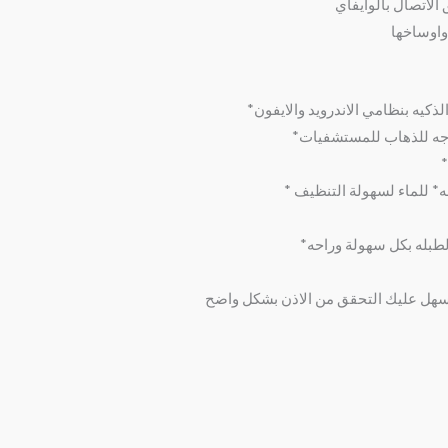
لاتصال بالوايفاي
واوساخها
اجه للذهاب للمستشفيات*
*
ومه* للماء لسهولة التنظيف *
الطبله بكل سهولة وراحه*