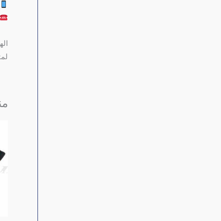
اله
لمت
من