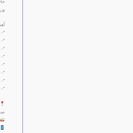
حاف
ورؤ
أهم
*- يتميز
*- 
*- 
*- 
*- ب
*- 
*- 
*- تت
صنع