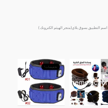
اسم التطبيق بسوق بلاي(متجر الهيثم الكترونك )
السعر
السعر
الأصلي
الحالي
تخفيضات!
تخفيضات!
هو:
هو:
﷼9,000.
﷼7,500.