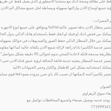
ظ على نظافة وصحة اذنك مع منتجتنا الاسطوري الذي يعمل فقط عن طريق ا
ية جميع اوساخ الاذن وازالتها بسهولة وببساطة لحل جميع مشاكل الم الاذن 
 المميزات :
 منظار الاذن بدقة تصوير عالية full hd ويتوافق على جميع انوع الاجهزه الذكيه بنظامي الاندرويد والايفون*
يمكنك من فحص اذنك او فمك او انفك فقط باستخدام هاتك الذكي بدول الح
يمكنك من خلال المنظار الذكي حفظ الصور والفيديوهات في جوالك بسهوله
تتميز عدسة الكاميرا باداة رائعة لازالة شمع الاذن بكفائه عاليه كما انها مقا
طاريقة مدمجة قابلة لاعادة الشحن تدوم لحوالي 90 دقيقه بشكل متواصل*
تتميز عدسة المنظار بتقنيه حديثة فائقة النحافة لرؤية عمق قناة الاذن حتى 
يمكنك استخدامه بشكل امن للاطفال والكبار وحتى الحيوانات الالية
ميز بكاميرا امنه لايمكنها ان تسبب لك باي ضرر مزوده بضوء led قوي ممايسهل عليك التحقق من الاذن بشكل واضح
العنوان
اء سوق الزهراوي
يوجد خدمه توصيل بصنعاء ولجميع المحافظات تواصل مع
771999161