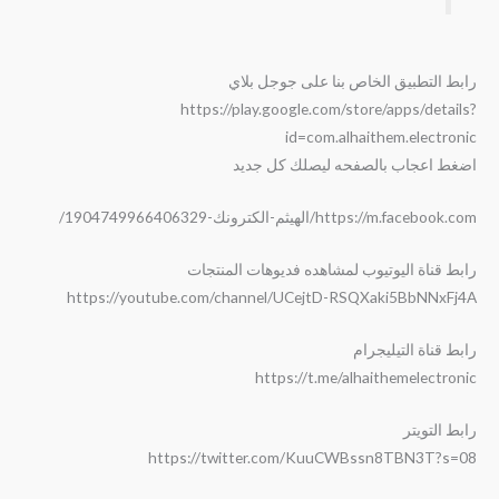
رابط التطبيق الخاص بنا على جوجل بلاي
https://play.google.com/store/apps/details?
id=com.alhaithem.electronic
اضغط اعجاب بالصفحه ليصلك كل جديد
https://m.facebook.com/الهيثم-الكترونك-1904749966406329/
رابط قناة اليوتيوب لمشاهده فديوهات المنتجات
https://youtube.com/channel/UCejtD-RSQXaki5BbNNxFj4A
رابط قناة التيليجرام
https://t.me/alhaithemelectronic
رابط التويتر
https://twitter.com/KuuCWBssn8TBN3T?s=08