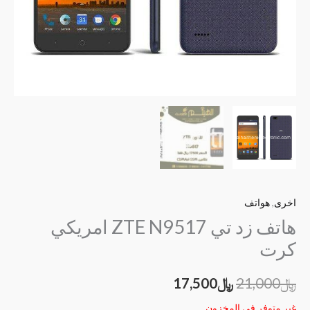
اخرى
,
هواتف
هاتف زد تي ZTE N9517 امريكي
كرت
﷼
21,000
﷼
17,500
غير متوفر في المخزون