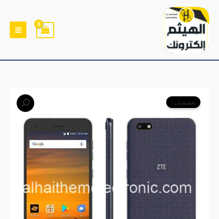
خطي
لى
لمحتوى
السعر
السعر
تخفيضات!
الأصلي
الحالي
هو:
هو:
﷼21,000.
﷼17,500.