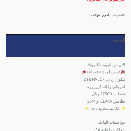
التصنيفات:
اخرى
,
هواتف
الوصف
مراجعات (0)
الان من الهيثم الكترونك
عرض لمدة ٤٨ ساعة
تلفون زد تي ZTE N9517
امريكي وكاله كرررررت
فقط ب 17500 ريال
نظامين CDMA او GSM
الكمية محدودة جدا
مواصفات الهاتف:
– ذاكره داخلية 16 .