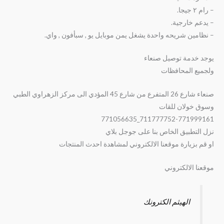
– رام ٢ جيجا.
– يدعم خارجية.
– نظامين شريحه واحدة يشغل يمن موبايل يو , سبأفون , واي.
يوجد خدمة توصيل صنعاء
ولجميع المحافظات
صنعاء شارع 26 المتفرع من شارع 45 المؤدي الى مركز الزهراوي الطبي
وسوق خولان للقات
711777752-771999161_771056635
نزل التطبيق الخاص بنا على جوجل بلاي
او قم بزيارة موقعنا الالكتروني لمشاهدة احدث المنتجات
موقعنا الالكتروني
الهيثم الكترونك