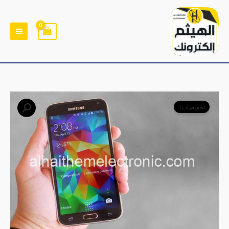
خطي
لى
لمحتوى
السعر
السعر
تخفيضات!
الأصلي
الحالي
هو:
هو:
﷼19,000.
﷼15,000.