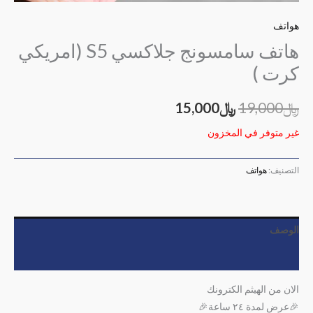
هواتف
هاتف سامسونج جلاكسي S5 (امريكي
كرت )
﷼
19,000
﷼
15,000
غير متوفر في المخزون
التصنيف:
هواتف
الوصف
مراجعات (0)
الان من الهيثم الكترونك
🎉عرض لمدة ٢٤ ساعة🎉