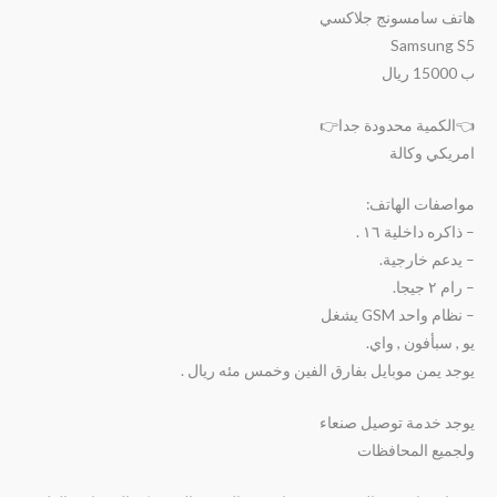
هاتف سامسونج جلاكسي
Samsung S5
ب 15000 ريال
👈الكمية محدودة جدا👉
امريكي وكالة
مواصفات الهاتف:
– ذاكره داخلية ١٦ .
– يدعم خارجية.
– رام ٢ جيجا.
– نظام واحد GSM يشغل
يو , سبأفون , واي.
يوجد يمن موبايل بفارق الفين وخمس مئه ريال .
يوجد خدمة توصيل صنعاء
ولجميع المحافظات