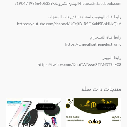
https://m.facebook.com/الهيثم-الكترونك-1904749966406329/
رابط قناة اليوتيوب لمشاهده فديوهات المنتجات
https://youtube.com/channel/UCejtD-RSQXaki5BbNNxFj4A
رابط قناة التيليجرام
https://t.me/alhaithemelectronic
رابط التويتر
https://twitter.com/KuuCWBssn8TBN3T?s=08
منتجات ذات صلة
السعر
السعر
السعر
السعر
الأصلي
الحالي
الأصلي
الحالي
تخفيضات!
تخفيضات!
تخفيضات!
تخفيضات!
هو:
هو:
هو:
هو:
﷼3,500.
﷼2,000.
﷼6,500.
﷼4,500.