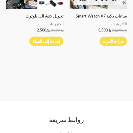
ساعات ذكية Smart Watch X7
تحويل Aux الى بلوتوث
الكترونيات
الكترونيات
﷼
11,500
﷼
8,500
﷼
3,500
﷼
2,500
قراءة المزيد
إضافة إلى السلة
روابط سريعة
الرئيسية