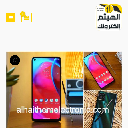
خطي
لى
لمحتوى