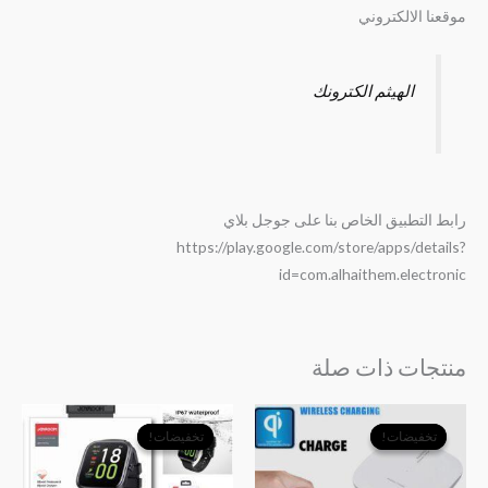
موقعنا الالكتروني
الهيثم الكترونك
رابط التطبيق الخاص بنا على جوجل بلاي
https://play.google.com/store/apps/details?
id=com.alhaithem.electronic
منتجات ذات صلة
السعر
السعر
السعر
السعر
الأصلي
الحالي
الأصلي
الحالي
تخفيضات!
تخفيضات!
تخفيضات!
تخفيضات!
هو:
هو:
هو:
هو:
﷼4,500.
﷼2,900.
﷼40,000.
﷼30,000.