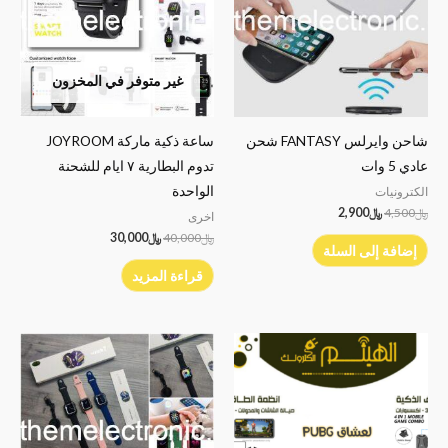
غير متوفر في المخزون
شاحن وايرلس FANTASY شحن
ساعة ذكية ماركة JOYROOM
عادي 5 وات
تدوم البطارية ٧ ايام للشحنة
الواحدة
الكترونيات
﷼
4,500
﷼
2,900
اخرى
﷼
40,000
﷼
30,000
إضافة إلى السلة
قراءة المزيد