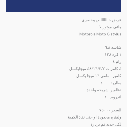
مراجعات (0)
عرض خاااااااص وحصري
هاتف موتوريلا
Motorola Moto G stylus
شاشة ٦.٨
ذاكرة ١٢٨
رام ٤
٤ كامرات ٤٨/١٦/٢/٢ ميجابكسل
كاميرا امامي ١٦ ميجا بكسل
بطارية ٤٠٠٠
نظامين شريحه واحدة
اندرويد ١٠
السعر ٧٥٠٠٠
ولفتره محدودة او حتى نفاذ الكمية
لكل جديد قم بزيارة