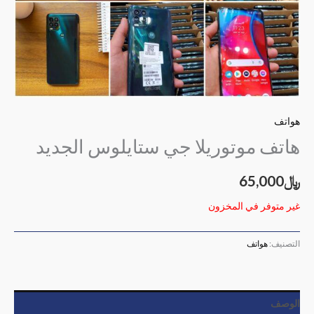
هواتف
هاتف موتوريلا جي ستايلوس الجديد
﷼
65,000
غير متوفر في المخزون
التصنيف:
هواتف
الوصف