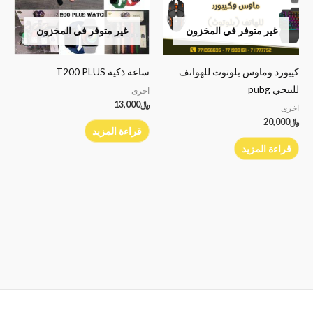
غير متوفر في المخزون
غير متوفر في المخزون
كيبورد وماوس بلوتوث للهواتف
ساعة ذكية T200 PLUS
للببجي pubg
اخرى
﷼
13,000
اخرى
﷼
20,000
قراءة المزيد
قراءة المزيد