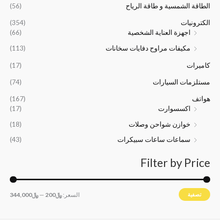
ه
ه
6
6
الطاقة الشمسية و طاقة الرياح
(56)
و
و
,
,
:
:
0
5
الكترونيات
(354)
﷼
﷼
0
0
اجهزة العناية الشخصية
(66)
1
2
0
0
مكيفات مراوح دفايات سخانات
(113)
6
4
.
.
,
,
كاميرات
(17)
5
0
0
0
مستلزمات السيارات
(74)
0
0
هواتف
(167)
.
.
اكسسوارت
(17)
خوازن شواحن وصلات
(18)
سماعات ساعات سبيكرات
(43)
Filter by Price
تصفية
السعر:
﷼200
—
﷼344,000