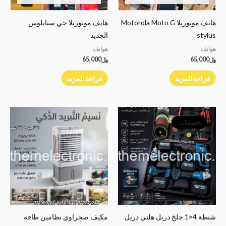
هاتف موتوريلا Motorola Moto G
هاتف موتوريلا جي ستايلوس
stylus
الجديد
هواتف
هواتف
﷼
65,000
﷼
65,000
قراءة المزيد
قراءة المزيد
السعر
السعر
الأصلي
الحالي
تخفيضات!
هو:
هو:
﷼75,000.
﷼65,000.
شنطة 4×1 جلخ دريل هلتي دريل
مكيف صحراوي نظامين طاقة