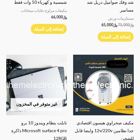
شد وفك صواميل دريل شد
شمسية و كهرباء 50 وات فقط
مسامير
مكيفات مراوح دفايات سخانات
﷼
66,000
مستلزمات ورش
﷼
75,000
﷼
65,000
إضافة إلى السلة
إضافة إلى السلة
السعر
السعر
الأصلي
الحالي
تخفيضات!
هو:
هو:
﷼77,000.
﷼67,000.
غير متوفر في المخزون
مكيف صحراوي هبسون اقتصادي
تابلت بنظام ويندوز 10 برو
جدا نظامين 12v/220v وايضا قابل
Microsoft surface 4 pro ذاكرة
للشحن
128GB