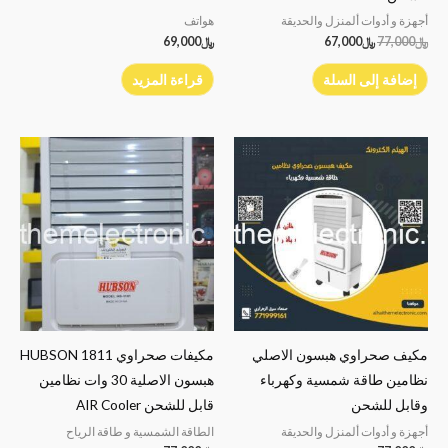
أجهزة و أدوات ألمنزل والحديقة
هواتف
﷼
77,000
﷼
67,000
﷼
69,000
إضافة إلى السلة
قراءة المزيد
مكيف صحراوي هبسون الاصلي
مكيفات صحراوي HUBSON 1811
نظامين طاقة شمسية وكهرباء
هبسون الاصلية 30 وات نظامين
وقابل للشحن
قابل للشحن AIR Cooler
أجهزة و أدوات ألمنزل والحديقة
الطاقة الشمسية و طاقة الرياح