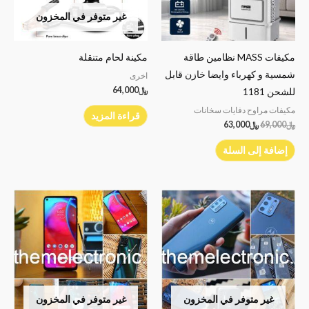
غير متوفر في المخزون
مكيفات MASS نظامين طاقة
مكينة لحام متنقلة
شمسية و كهرباء وايضا خازن قابل
اخرى
﷼
64,000
للشحن 1181
مكيفات مراوح دفايات سخانات
قراءة المزيد
﷼
69,000
﷼
63,000
إضافة إلى السلة
غير متوفر في المخزون
غير متوفر في المخزون