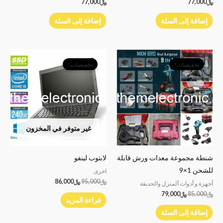
﷼
77,000
﷼
77,000
إضافة إلى السلة
إضافة إلى السلة
السعر
السعر
السعر
السعر
الأصلي
الحالي
الأصلي
الحالي
تخفيضات!
تخفيضات!
هو:
هو:
هو:
هو:
﷼85,000.
﷼79,000.
﷼95,000.
﷼86,000.
غير متوفر في المخزون
شنطة مجموعة معدات ورش قابلة
لابتوب لينفو
للشحن 1×9
اخرى
﷼
95,000
﷼
86,000
أجهزة و أدوات ألمنزل والحديقة
﷼
85,000
﷼
79,000
قراءة المزيد
إضافة إلى السلة