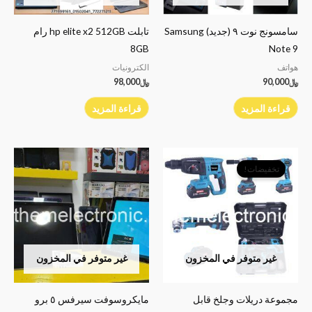
سامسونج نوت ٩ (جديد) Samsung
تابلت hp elite x2 512GB رام
8GB
Note 9
هواتف
الكترونيات
﷼
90,000
﷼
98,000
قراءة المزيد
قراءة المزيد
السعر
السعر
الأصلي
الحالي
تخفيضات!
هو:
هو:
﷼115,000.
﷼99,000.
غير متوفر في المخزون
غير متوفر في المخزون
مجموعة دريلات وجلخ قابل
مايكروسوفت سيرفس ٥ برو