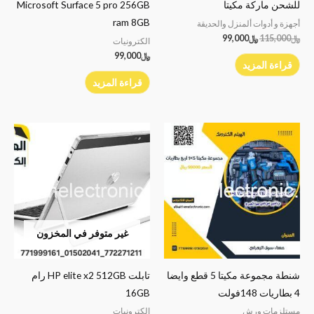
للشحن ماركة مكيتا
Microsoft Surface 5 pro 256GB
ram 8GB
أجهزة و أدوات ألمنزل والحديقة
﷼
115,000
﷼
99,000
الكترونيات
﷼
99,000
قراءة المزيد
قراءة المزيد
غير متوفر في المخزون
شنطة مجموعة مكيتا 5 قطع وايضا
تابلت HP elite x2 512GB رام
4 بطاريات 148فولت
16GB
مستلزمات ورش
الكترونيات