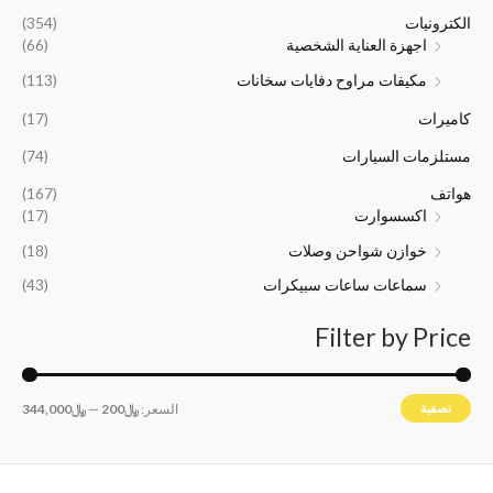
:
:
0
5
الكترونيات
(354)
﷼
﷼
0
0
اجهزة العناية الشخصية
(66)
1
2
0
0
مكيفات مراوح دفايات سخانات
(113)
6
4
.
.
,
,
كاميرات
(17)
5
0
0
0
مستلزمات السيارات
(74)
0
0
هواتف
(167)
.
.
اكسسوارت
(17)
خوازن شواحن وصلات
(18)
سماعات ساعات سبيكرات
(43)
Filter by Price
تصفية
السعر:
﷼200
—
﷼344,000