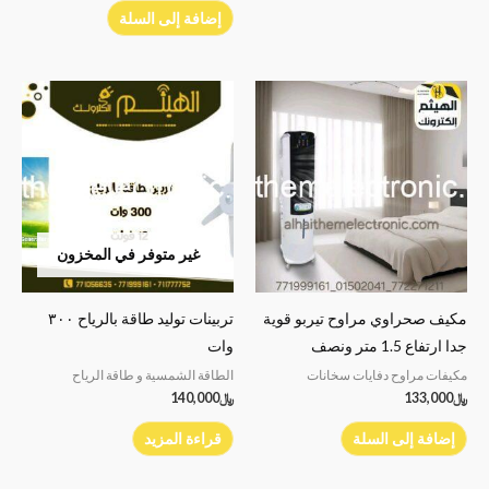
إضافة إلى السلة
غير متوفر في المخزون
مكيف صحراوي مراوح تيربو قوية
تربينات توليد طاقة بالرياح ٣٠٠
جدا ارتفاع 1.5 متر ونصف
وات
مكيفات مراوح دفايات سخانات
الطاقة الشمسية و طاقة الرياح
﷼
133,000
﷼
140,000
إضافة إلى السلة
قراءة المزيد