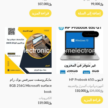
﷼
99,000
﷼
107,000
إضافة إلى السلة
قراءة المزيد
السعر
السعر
الأصلي
الحالي
تخفيضات!
هو:
هو:
﷼134,000.
﷼110,000.
غير متوفر في المخزون
لابتوب HP Probook 650
مايكروسفت سيرفس بوك رام
8GB 256G Microsoft surface
أجهزة و أدوات ألمنزل والحديقة
﷼
134,000
﷼
110,000
book
الكترونيات
قراءة المزيد
﷼
119,000