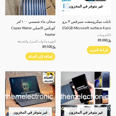
غير متوفر في المخزون
تابلت ميكروسفت سيرفس ٣ برو
سخان ماء شمسي ١٠٠ لتر
256GB Microsoft surface 4 pro
كوبكس الاصلي Copex Water
heater
الكترونيات
﷼
89,000
أجهزة و أدوات ألمنزل والحديقة
﷼
89,500
قراءة المزيد
إضافة إلى السلة
غير متوفر في المخزون
غير متوفر في المخزون