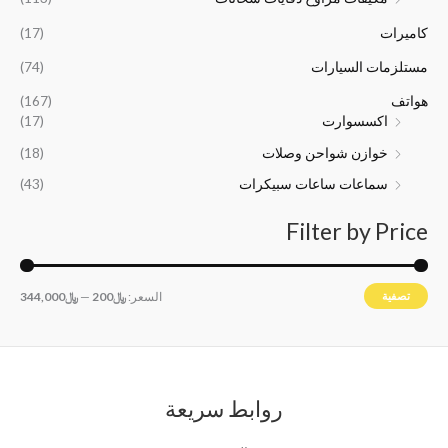
6
4
.
.
,
,
كاميرات
(17)
5
0
0
0
مستلزمات السيارات
(74)
0
0
هواتف
(167)
.
.
اكسسوارت
(17)
خوازن شواحن وصلات
(18)
سماعات ساعات سبيكرات
(43)
Filter by Price
تصفية
السعر:
﷼200
—
﷼344,000
روابط سريعة