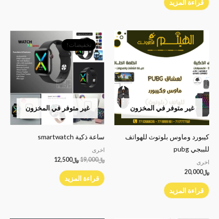
قراءة المزيد
السعر
السعر
الأصلي
الحالي
تخفيضات!
هو:
هو:
﷼19,000.
﷼12,500.
غير متوفر في المخزون
غير متوفر في المخزون
كيبورد وماوس بلوتوث للهواتف
ساعة ذكية smartwatch
للببجي pubg
اخرى
﷼
19,000
﷼
12,500
اخرى
﷼
20,000
قراءة المزيد
قراءة المزيد