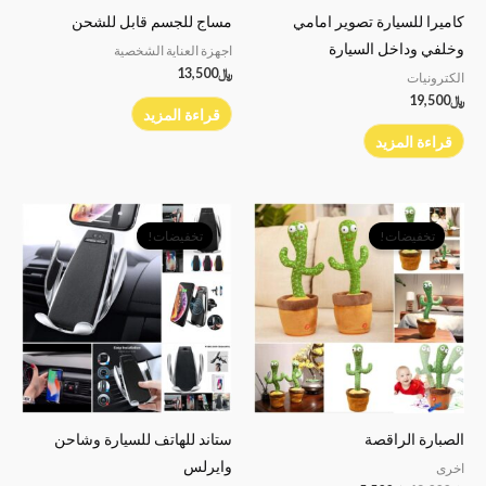
كاميرا للسيارة تصوير امامي
مساج للجسم قابل للشحن
وخلفي وداخل السيارة
اجهزة العناية الشخصية
﷼
13,500
الكترونيات
﷼
19,500
قراءة المزيد
قراءة المزيد
السعر
السعر
السعر
السعر
الأصلي
الحالي
الأصلي
الحالي
تخفيضات!
تخفيضات!
هو:
هو:
هو:
هو:
﷼12,000.
﷼5,500.
﷼9,000.
﷼5,500.
الصبارة الراقصة
ستاند للهاتف للسيارة وشاحن
وايرلس
اخرى