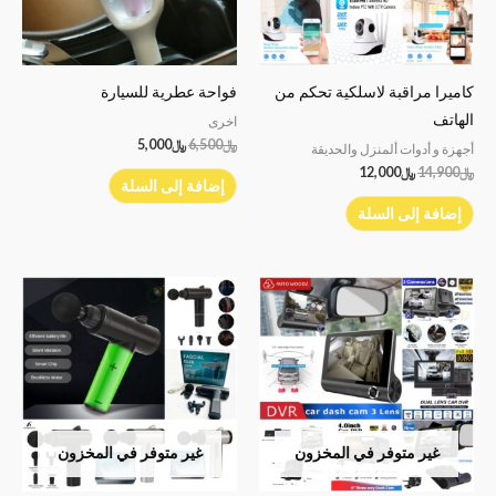
كاميرا مراقبة لاسلكية تحكم من
فواحة عطرية للسيارة
الهاتف
اخرى
﷼
6,500
﷼
5,000
أجهزة و أدوات ألمنزل والحديقة
﷼
14,900
﷼
12,000
إضافة إلى السلة
إضافة إلى السلة
غير متوفر في المخزون
غير متوفر في المخزون