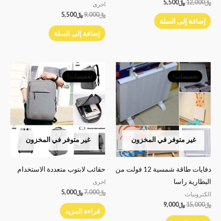
﷼
12,000
﷼
5,500
اخرى
﷼
9,000
﷼
5,500
إضافة إلى السلة
إضافة إلى السلة
السعر
السعر
السعر
السعر
الأصلي
الحالي
الأصلي
الحالي
تخفيضات!
تخفيضات!
هو:
هو:
هو:
هو:
﷼15,000.
﷼9,000.
﷼7,000.
﷼5,000.
غير متوفر في المخزون
غير متوفر في المخزون
دفايات طاقة شمسية 12 فولت من
حقائب لابتوب متعددة الاستخدام
البطارية راسا
اخرى
﷼
7,000
﷼
5,000
الكترونيات
﷼
15,000
﷼
9,000
قراءة المزيد