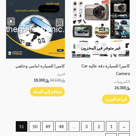
السعر
السعر
الأصلي
الحالي
تخفيضات!
هو:
هو:
﷼19,500.
﷼18,000.
غير متوفر في المخزون
كاميرا للسيارة دقة عالية Car
كاميرا للسيارة امامي وخلفي
Camera
اخرى
﷼
19,500
﷼
18,000
الكترونيات
﷼
26,000
إضافة إلى السلة
قراءة المزيد
51
50
49
48
…
3
2
1
→