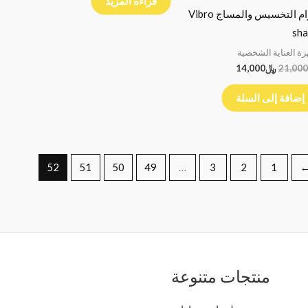
قراءة المزيد
حزام التخسيس والمساج Vibro
sh
زة العناية الشخصية
21,000
﷼
14,000
إضافة إلى السلة
52
51
50
49
…
3
2
1
منتجات متنوعة