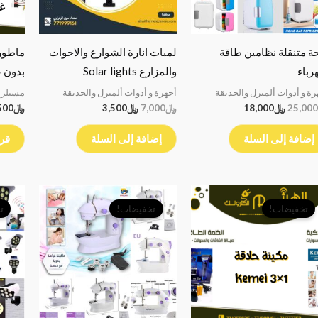
غي
جة متنقلة نظامين طاقة
لمبات انارة الشوارع والاحوات
رباء
والمزارع Solar lights
بدون 
زة و أدوات ألمنزل والحديقة
أجهزة و أدوات ألمنزل والحديقة
مستلزم
25,000
﷼
18,000
﷼
7,000
﷼
3,500
﷼
500
إضافة إلى السلة
إضافة إلى السلة
قرا
السعر
السعر
السعر
السعر
الأصلي
الحالي
الأصلي
الحالي
تخفيضات!
تخفيضات!
ت
هو:
هو:
هو:
هو:
﷼7,000.
﷼5,000.
﷼9,000.
﷼7,500.