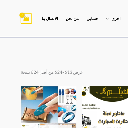
اخرى
حسابي
من نحن
الاتصال بنا
تم
الفرز
حسب
متوسط
عرض 613–624 من أصل 624 نتيجة
التقييم