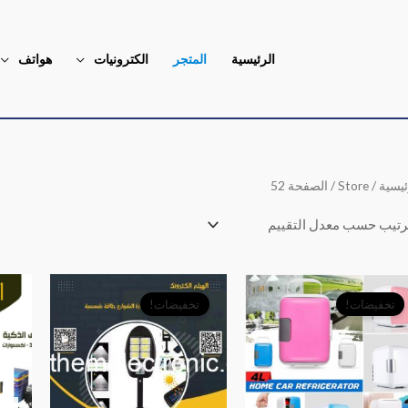
الرئيسية
المتجر
الكترونيات
هواتف
ئيسية
/
Store
/ الصفحة 52
السعر
السعر
السعر
السعر
الأصلي
الحالي
الأصلي
الحالي
تخفيضات!
تخفيضات!
هو:
هو:
هو:
هو:
﷼25,000.
﷼18,000.
﷼7,000.
﷼3,500.