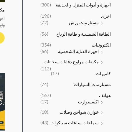
ل
ل
:
:
أجهزة و أدوات ألمنزل والحديقة
(300)
ي
ي
مكين
﷼
﷼
اخرى
(196)
ه
ه
6
6
اجه
مستلزمات ورش
(72)
و
و
,
,
﷼
:
:
0
5
الطاقة الشمسية و طاقة الرياح
(56)
﷼
﷼
0
0
1
2
0
0
الكترونيات
(354)
6
4
.
.
اجهزة العناية الشخصية
(66)
,
,
5
0
مكيفات مراوح دفايات سخانات
0
0
(113)
كاميرات
(17)
0
0
.
.
مستلزمات السيارات
(74)
هواتف
(167)
اكسسوارت
(17)
خوازن شواحن وصلات
(18)
سماعات ساعات سبيكرات
(43)