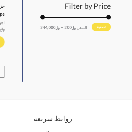
Filter by Price
ape
اجه
تصفية
السعر:
﷼200
—
﷼344,000
﷼
→
روابط سريعة