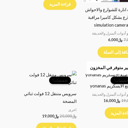
قراءة المزيد
انارة للشوارع والاحواش
رع بشكل كاميرا مراقبة
simulation camera
 أدوات ألمنزل والحديقة
7,
﷼
6,000
فة إلى السلة
ر متوفر في المخزون
السعر
السعر
السعر
السعر
الأصلي
الحالي
الأصلي
الحالي
خفيضات!
تخفيضات!
هو:
هو:
هو:
هو:
الايسكريم yonanas
﷼19,000.
﷼16,000.
﷼20,000.
﷼19,000.
سرويس متنقل 12 فولت ثنائي
 أدوات ألمنزل والحديقة
19,
﷼
16,000
المضخة
اخرى
ءة المزيد
﷼
20,000
﷼
19,000