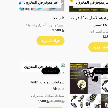
ر متوفر في المخزون
غير متوفر في المخزون
ماطور تعبئة الاطارات 12 فولت
قلم نحت
عده بنشر
أجهزة و أدوات ألمنزل والحديقة
﷼
2,500
ات السيارات
13,
قراءة المزيد
ءة المزيد
السعر
السعر
السعر
السعر
غير متوفر في المخزون
الأصلي
الحالي
الأصلي
الحالي
خفيضات!
تخفيضات!
هو:
هو:
هو:
هو:
﷼7,000.
﷼6,000.
﷼10,000.
﷼6,500.
سماعات بلوتوث Redmi
Airdots
سماعات ساعات سبيكرات
﷼
10,000
﷼
6,500