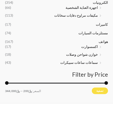
:
:
0
5
الكترونيات
(354)
﷼
﷼
0
0
اجهزة العناية الشخصية
(66)
1
2
0
0
مكيفات مراوح دفايات سخانات
(113)
6
4
.
.
,
,
كاميرات
(17)
5
0
0
0
مستلزمات السيارات
(74)
0
0
هواتف
(167)
.
.
اكسسوارت
(17)
خوازن شواحن وصلات
(18)
سماعات ساعات سبيكرات
(43)
Filter by Price
تصفية
السعر:
﷼200
—
﷼344,000