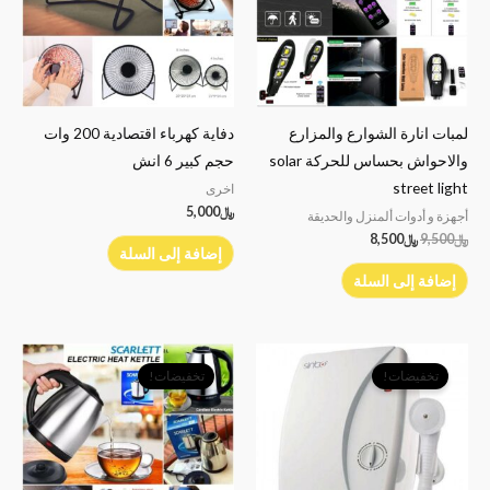
لمبات انارة الشوارع والمزارع
دفاية كهرباء اقتصادية 200 وات
والاحواش بحساس للحركة solar
حجم كبير 6 انش
street light
اخرى
﷼
5,000
أجهزة و أدوات ألمنزل والحديقة
﷼
9,500
﷼
8,500
إضافة إلى السلة
إضافة إلى السلة
السعر
السعر
السعر
السعر
الأصلي
الحالي
الأصلي
الحالي
تخفيضات!
تخفيضات!
هو:
هو:
هو:
هو:
﷼30,000.
﷼24,000.
﷼6,000.
﷼4,000.