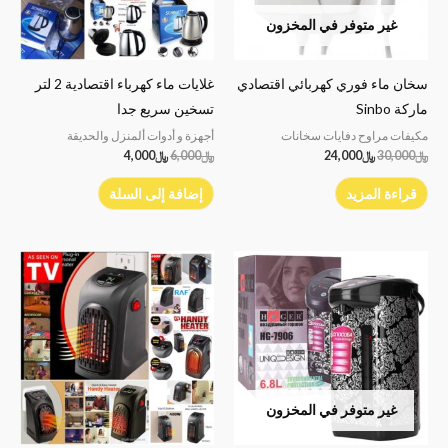
غير متوفر في المخزون
سخان ماء فوري كهربائي اقتصادي
غلايات ماء كهرباء اقتصادية 2 لتر
ماركة Sinbo
تسخين سريع جدا
مكيفات مراوح دفايات سخانات
أجهزة و أدوات ألمنزل والحديقة
﷼
30,000
﷼
24,000
﷼
6,000
﷼
4,000
قراءة المزيد
إضافة إلى السلة
غير متوفر في المخزون