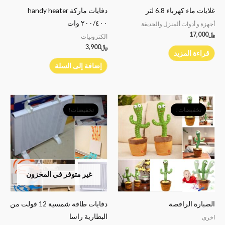
غلايات ماء كهرباء 6.8 لتر
دفايات ماركة handy heater
٢٠٠/٤٠٠ وات
أجهزة و أدوات ألمنزل والحديقة
﷼
17,000
الكترونيات
﷼
3,900
قراءة المزيد
إضافة إلى السلة
السعر
السعر
السعر
السعر
الأصلي
الحالي
الأصلي
الحالي
تخفيضات!
تخفيضات!
هو:
هو:
هو:
هو:
﷼12,000.
﷼5,500.
﷼15,000.
﷼9,000.
غير متوفر في المخزون
الصبارة الراقصة
دفايات طاقة شمسية 12 فولت من
البطارية راسا
اخرى