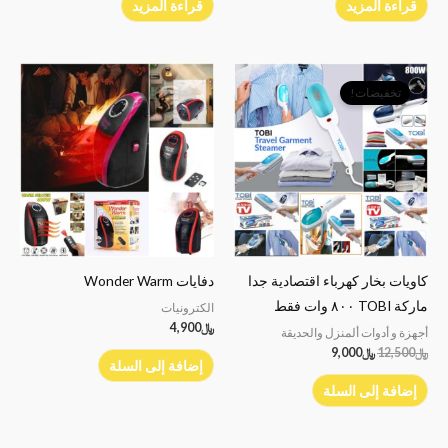
قراءة المزيد
قراءة المزيد
السعر
السعر
الأصلي
الحالي
تخفيضات!
هو:
هو:
﷼12,500.
﷼9,000.
كاويات بخار كهرباء اقتصادية جدا
دفايات Wonder Warm
ماركة TOBI ٨٠٠ وات فقط
الكترونيات
﷼
4,900
أجهزة و أدوات ألمنزل والحديقة
﷼
12,500
﷼
9,000
إضافة إلى السلة
إضافة إلى السلة