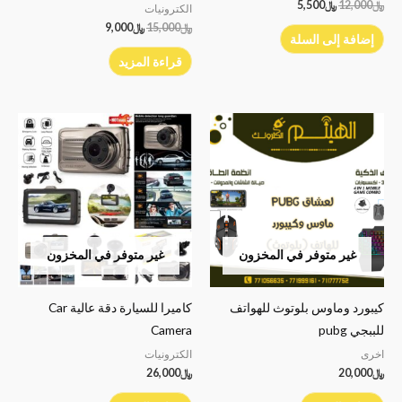
﷼
12,000
﷼
5,500
الكترونيات
﷼
15,000
﷼
9,000
إضافة إلى السلة
قراءة المزيد
غير متوفر في المخزون
غير متوفر في المخزون
كيبورد وماوس بلوتوث للهواتف
كاميرا للسيارة دقة عالية Car
للببجي pubg
Camera
اخرى
الكترونيات
﷼
20,000
﷼
26,000