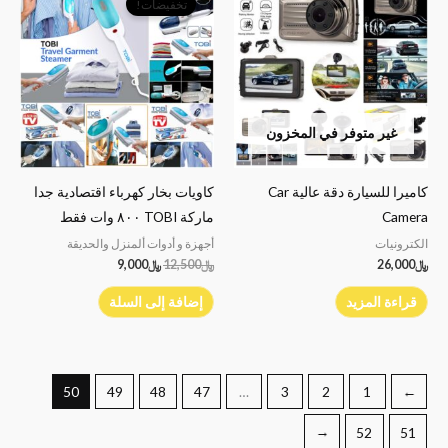
تخفيضات!
هو:
هو:
﷼12,500.
﷼9,000.
غير متوفر في المخزون
كاميرا للسيارة دقة عالية Car
كاويات بخار كهرباء اقتصادية جدا
Camera
ماركة TOBI ٨٠٠ وات فقط
الكترونيات
أجهزة و أدوات ألمنزل والحديقة
﷼
26,000
﷼
12,500
﷼
9,000
قراءة المزيد
إضافة إلى السلة
50
49
48
47
…
3
2
1
→
←
52
51