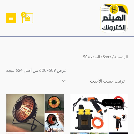
خطي
لى
لمحتوى
تم
الرئيسية
/
Store
/ الصفحة 50
الفر
حس
الأح
عرض 589–600 من أصل 624 نتيجة
السعر
السعر
الأصلي
الحالي
تخفيضات!
هو:
هو:
﷼25,000.
﷼19,000.