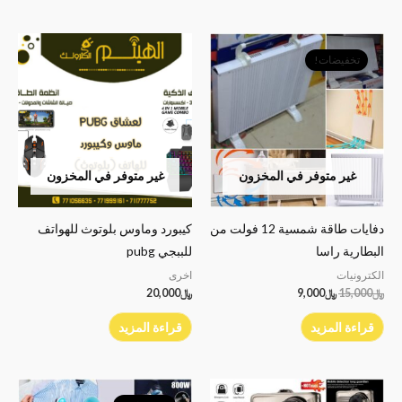
السعر
السعر
الأصلي
الحالي
تخفيضات!
هو:
هو:
﷼15,000.
﷼9,000.
غير متوفر في المخزون
غير متوفر في المخزون
دفايات طاقة شمسية 12 فولت من
كيبورد وماوس بلوتوث للهواتف
البطارية راسا
للببجي pubg
الكترونيات
اخرى
﷼
15,000
﷼
9,000
﷼
20,000
قراءة المزيد
قراءة المزيد
السعر
السعر
الأصلي
الحالي