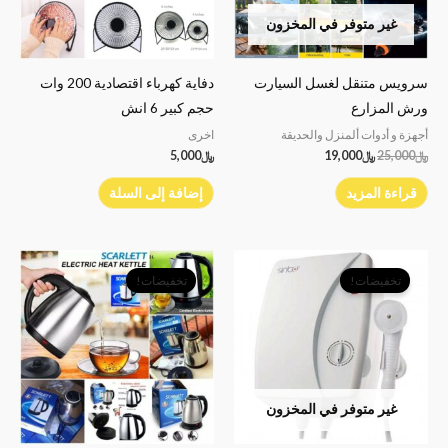
غير متوفر في المخزون
سرويس متنقل لغسل السيارت
دفاية كهرباء اقتصادية 200 وات
ورش المزارع
حجم كبير 6 انش
أجهزة و أدوات ألمنزل والحديقة
اخرى
﷼
25,000
﷼
19,000
﷼
5,000
قراءة المزيد
إضافة إلى السلة
السعر
السعر
السعر
السعر
الأصلي
الحالي
الأصلي
الحالي
تخفيضات!
تخفيضات!
هو:
هو:
هو:
هو:
﷼30,000.
﷼24,000.
﷼6,000.
﷼4,000.
غير متوفر في المخزون