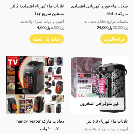
سخان ماء فوري كهربائي اقتصادي
غلايات ماء كهرباء اقتصادية 2 لتر
ماركة Sinbo
تسخين سريع جدا
مكيفات مراوح دفايات سخانات
أجهزة و أدوات ألمنزل والحديقة
﷼
30,000
﷼
24,000
﷼
6,000
﷼
4,000
قراءة المزيد
إضافة إلى السلة
غير متوفر في المخزون
غلايات ماء كهرباء 6.8 لتر
دفايات ماركة handy heater
٢٠٠/٤٠٠ وات
أجهزة و أدوات ألمنزل والحديقة