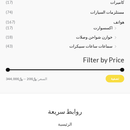
كاميرات
(17)
5
0
0
0
مستلزمات السيارات
(74)
0
0
هواتف
(167)
.
.
اكسسوارت
(17)
خوازن شواحن وصلات
(18)
سماعات ساعات سبيكرات
(43)
Filter by Price
تصفية
السعر:
﷼200
—
﷼344,000
روابط سريعة
الرئيسية