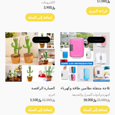
﷼
17,000
الكترونيات
﷼
3,900
قراءة المزيد
إضافة إلى السلة
السعر
السعر
السعر
السعر
الأصلي
الحالي
الأصلي
الحالي
تخفيضات!
تخفيضات!
هو:
هو:
هو:
هو:
﷼25,000.
﷼18,000.
﷼12,000.
﷼5,500.
ثلاجة متنقلة نظامين طاقة وكهرباء
الصبارة الراقصة
أجهزة و أدوات ألمنزل والحديقة
اخرى
﷼
25,000
﷼
18,000
﷼
12,000
﷼
5,500
إضافة إلى السلة
إضافة إلى السلة