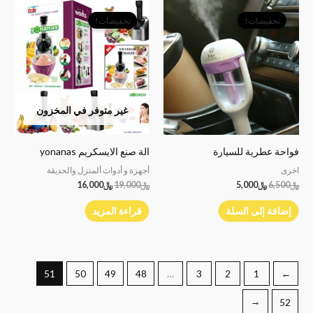
السعر
السعر
السعر
السعر
الأصلي
الحالي
الأصلي
الحالي
تخفيضات!
تخفيضات!
هو:
هو:
هو:
هو:
﷼6,500.
﷼5,000.
﷼19,000.
﷼16,000.
غير متوفر في المخزون
فواحة عطرية للسيارة
الة صنع الايسكريم yonanas
اخرى
أجهزة و أدوات ألمنزل والحديقة
﷼
6,500
﷼
5,000
﷼
19,000
﷼
16,000
إضافة إلى السلة
قراءة المزيد
51
50
49
48
…
3
2
1
→
←
52