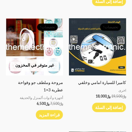
إضافة إلى السلة
السعر
السعر
السعر
السعر
الأصلي
الحالي
الأصلي
الحالي
تخفيضات!
تخفيضات!
هو:
هو:
هو:
هو:
﷼19,500.
﷼18,000.
﷼7,500.
﷼6,500.
غير متوفر في المخزون
كاميرا للسيارة امامي وخلفي
مروحة وملطف جو وفواحة
عطرية 3×1
اخرى
﷼
19,500
﷼
18,000
أجهزة و أدوات ألمنزل والحديقة
﷼
7,500
﷼
6,500
إضافة إلى السلة
قراءة المزيد