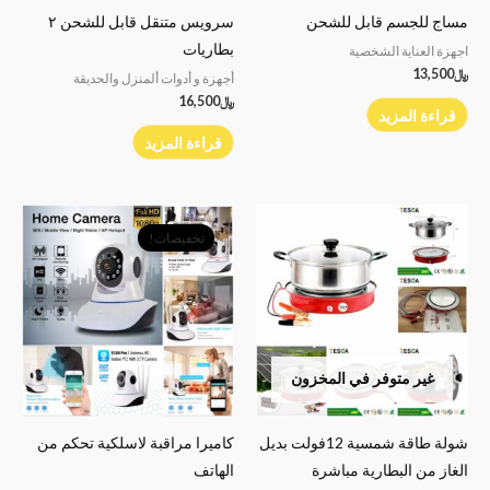
مساج للجسم قابل للشحن
سرويس متنقل قابل للشحن ٢
بطاريات
اجهزة العناية الشخصية
﷼
13,500
أجهزة و أدوات ألمنزل والحديقة
﷼
16,500
قراءة المزيد
قراءة المزيد
السعر
السعر
الأصلي
الحالي
تخفيضات!
هو:
هو:
﷼14,900.
﷼12,000.
غير متوفر في المخزون
شولة طاقة شمسية 12فولت بديل
كاميرا مراقبة لاسلكية تحكم من
الغاز من البطارية مباشرة
الهاتف