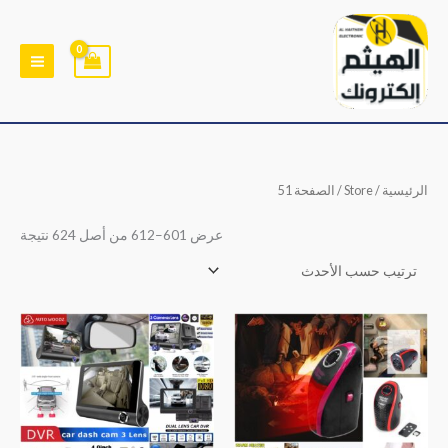
خطي
لى
لمحتوى
تم
الرئيسية
/
Store
/ الصفحة 51
الفر
حس
الأح
عرض 601–612 من أصل 624 نتيجة