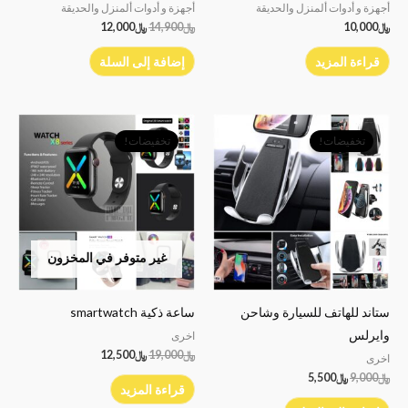
أجهزة و أدوات ألمنزل والحديقة
أجهزة و أدوات ألمنزل والحديقة
﷼
10,000
﷼
14,900
﷼
12,000
قراءة المزيد
إضافة إلى السلة
السعر
السعر
السعر
السعر
الأصلي
الحالي
الأصلي
الحالي
تخفيضات!
تخفيضات!
هو:
هو:
هو:
هو:
﷼9,000.
﷼5,500.
﷼19,000.
﷼12,500.
غير متوفر في المخزون
ستاند للهاتف للسيارة وشاحن
ساعة ذكية smartwatch
وايرلس
اخرى
﷼
19,000
﷼
12,500
اخرى
﷼
9,000
﷼
5,500
قراءة المزيد