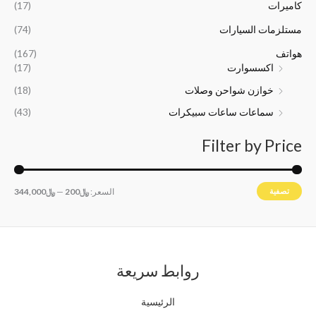
كاميرات
(17)
5
0
0
0
مستلزمات السيارات
(74)
0
0
هواتف
(167)
.
.
اكسسوارت
(17)
خوازن شواحن وصلات
(18)
سماعات ساعات سبيكرات
(43)
Filter by Price
تصفية
السعر:
﷼200
—
﷼344,000
روابط سريعة
الرئيسية