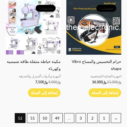
السعر
السعر
السعر
السعر
الأصلي
الحالي
الأصلي
الحالي
تخفيضات!
تخفيضات!
هو:
هو:
هو:
هو:
﷼21,000.
﷼14,000.
﷼9,000.
﷼7,500.
حزام التخسيس والمساج Vibro
مكينة خياطة متنقلة طاقة شمسية
shape
وكهرباء
اجهزة العناية الشخصية
أجهزة و أدوات ألمنزل والحديقة
﷼
21,000
﷼
14,000
﷼
9,000
﷼
7,500
إضافة إلى السلة
إضافة إلى السلة
52
51
50
49
…
3
2
1
→