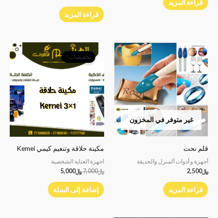
قراءة المزيد
قراءة المزيد
السعر
السعر
الأصلي
الحالي
تخفيضات!
هو:
هو:
﷼7,000.
﷼5,000.
غير متوفر في المخزون
قلم نحت
مكينة حلاقة وتنعيم كيمي Kemei
أجهزة و أدوات ألمنزل والحديقة
اجهزة العناية الشخصية
﷼
2,500
﷼
7,000
﷼
5,000
قراءة المزيد
إضافة إلى السلة