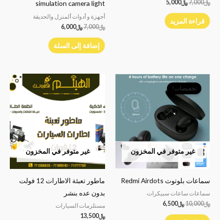
﷼
7,000
﷼
5,000
simulation camera light
أجهزة و أدوات ألمنزل والحديقة
قراءة المزيد
﷼
7,000
﷼
6,000
إضافة إلى السلة
السعر
السعر
الأصلي
الحالي
تخفيضات!
هو:
هو:
﷼10,000.
﷼6,500.
غير متوفر في المخزون
غير متوفر في المخزون
سماعات بلوتوث Redmi Airdots
ماطور تعبئة الاطارات 12 فولت
بدون عده بنشر
سماعات ساعات سبيكرات
﷼
10,000
﷼
6,500
مستلزمات السيارات
﷼
13,500