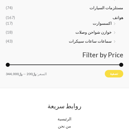
5
0
0
0
مستلزمات السيارات
(74)
0
0
هواتف
(167)
.
.
اكسسوارت
(17)
خوازن شواحن وصلات
(18)
سماعات ساعات سبيكرات
(43)
Filter by Price
تصفية
السعر:
﷼200
—
﷼344,000
روابط سريعة
الرئيسية
من نحن