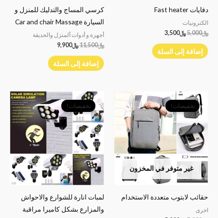
دفايات Fast heater
كرسي المساج والتدليك للمنزل و
السيارة Car and chair Massage
الكترونيات
﷼
5,000
﷼
3,500
أجهزة و أدوات ألمنزل والحديقة
﷼
11,500
﷼
9,900
إضافة إلى السلة
إضافة إلى السلة
السعر
السعر
السعر
السعر
الأصلي
الحالي
الأصلي
الحالي
تخفيضات!
تخفيضات!
هو:
هو:
هو:
هو:
﷼7,000.
﷼5,000.
﷼7,000.
﷼6,000.
غير متوفر في المخزون
حقائب لابتوب متعددة الاستخدام
لمبات انارة للشوارع والاحواش
والمزارع بشكل كاميرا مراقبة
اخرى