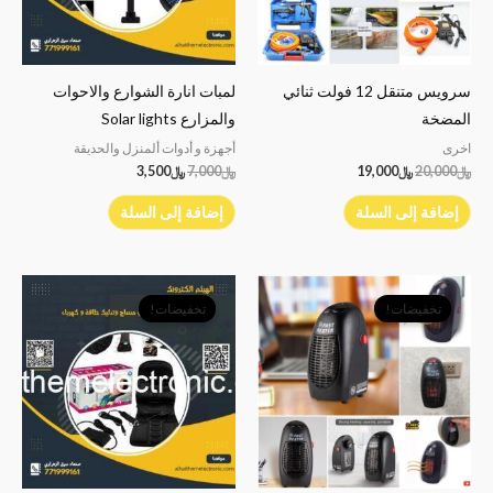
سرويس متنقل 12 فولت ثنائي
لمبات انارة الشوارع والاحوات
المضخة
والمزارع Solar lights
اخرى
أجهزة و أدوات ألمنزل والحديقة
﷼
20,000
﷼
19,000
﷼
7,000
﷼
3,500
إضافة إلى السلة
إضافة إلى السلة
السعر
السعر
السعر
السعر
الأصلي
الحالي
الأصلي
الحالي
تخفيضات!
تخفيضات!
هو:
هو:
هو:
هو:
﷼5,000.
﷼3,500.
﷼11,500.
﷼9,900.